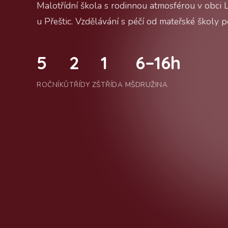
Malotřídní škola s rodinnou atmosférou v obci 
u Přeštic. Vzdělávání s péčí od mateřské školy po
5
2
1
6–16h
ROČNÍKŮ
TŘÍDY ZŠ
TŘÍDA MŠ
DRUŽINA