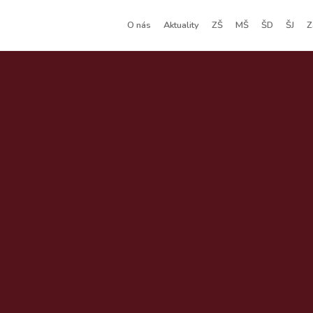
O nás
Aktuality
ZŠ
MŠ
ŠD
ŠJ
Z