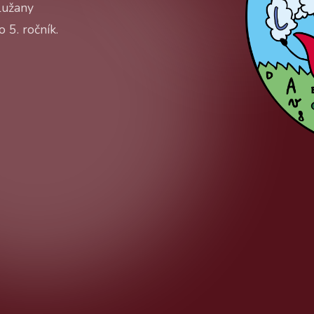
Lužany
 5. ročník.