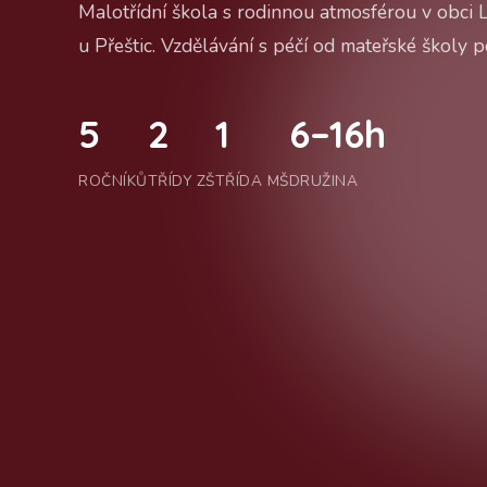
Malotřídní škola s rodinnou atmosférou v obci 
u Přeštic. Vzdělávání s péčí od mateřské školy po
5
2
1
6–16h
ROČNÍKŮ
TŘÍDY ZŠ
TŘÍDA MŠ
DRUŽINA