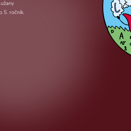
Lužany
 5. ročník.