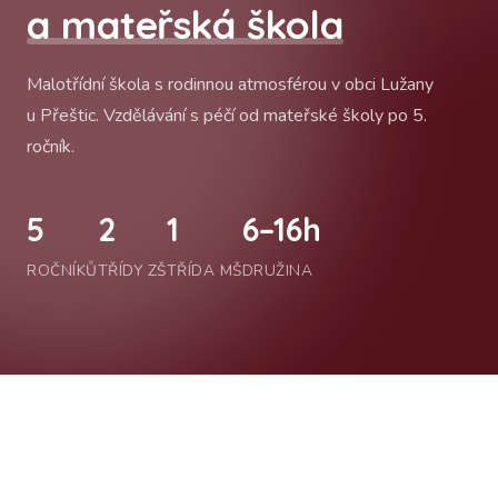
a mateřská škola
Malotřídní škola s rodinnou atmosférou v obci Lužany
u Přeštic. Vzdělávání s péčí od mateřské školy po 5.
ročník.
5
2
1
6–16h
ROČNÍKŮ
TŘÍDY ZŠ
TŘÍDA MŠ
DRUŽINA