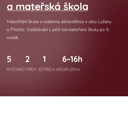
a mateřská škola
Malotřídní škola s rodinnou atmosférou v obci Lužany
u Přeštic. Vzdělávání s péčí od mateřské školy po 5.
ročník.
5
2
1
6–16h
ROČNÍKŮ
TŘÍDY ZŠ
TŘÍDA MŠ
DRUŽINA