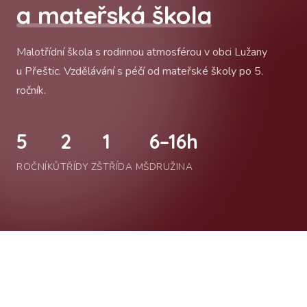
a mateřská škola
Malotřídní škola s rodinnou atmosférou v obci Lužany
u Přeštic. Vzdělávání s péčí od mateřské školy po 5.
ročník.
5
2
1
6–16h
ROČNÍKŮ
TŘÍDY ZŠ
TŘÍDA MŠ
DRUŽINA