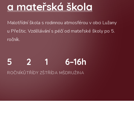
a mateřská škola
Malotřídní škola s rodinnou atmosférou v obci Lužany
u Přeštic. Vzdělávání s péčí od mateřské školy po 5.
ročník.
5
2
1
6–16h
ROČNÍKŮ
TŘÍDY ZŠ
TŘÍDA MŠ
DRUŽINA