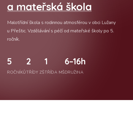
a mateřská škola
Malotřídní škola s rodinnou atmosférou v obci Lužany
u Přeštic. Vzdělávání s péčí od mateřské školy po 5.
ročník.
5
2
1
6–16h
ROČNÍKŮ
TŘÍDY ZŠ
TŘÍDA MŠ
DRUŽINA