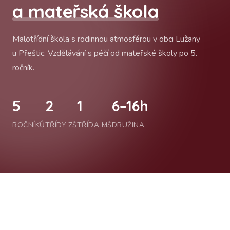
a mateřská škola
Malotřídní škola s rodinnou atmosférou v obci Lužany
u Přeštic. Vzdělávání s péčí od mateřské školy po 5.
ročník.
5
2
1
6–16h
ROČNÍKŮ
TŘÍDY ZŠ
TŘÍDA MŠ
DRUŽINA