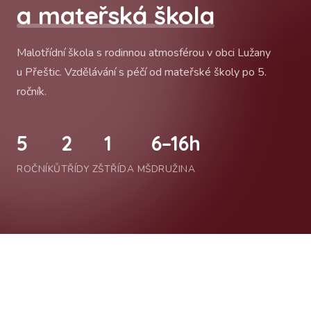
a mateřská škola
Malotřídní škola s rodinnou atmosférou v obci Lužany
u Přeštic. Vzdělávání s péčí od mateřské školy po 5.
ročník.
5
2
1
6–16h
ROČNÍKŮ
TŘÍDY ZŠ
TŘÍDA MŠ
DRUŽINA