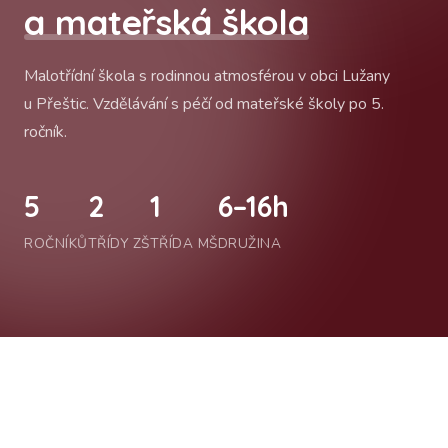
a mateřská škola
Malotřídní škola s rodinnou atmosférou v obci Lužany
u Přeštic. Vzdělávání s péčí od mateřské školy po 5.
ročník.
5
2
1
6–16h
ROČNÍKŮ
TŘÍDY ZŠ
TŘÍDA MŠ
DRUŽINA