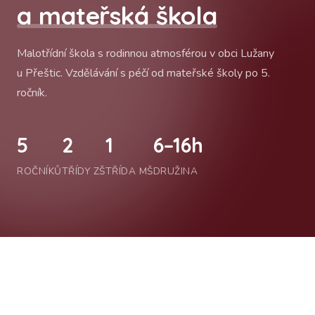
a mateřská škola
Malotřídní škola s rodinnou atmosférou v obci Lužany
u Přeštic. Vzdělávání s péčí od mateřské školy po 5.
ročník.
5
2
1
6–16h
ROČNÍKŮ
TŘÍDY ZŠ
TŘÍDA MŠ
DRUŽINA