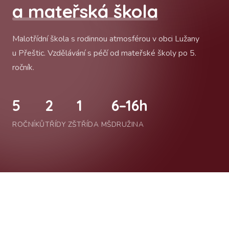
a mateřská škola
Malotřídní škola s rodinnou atmosférou v obci Lužany
u Přeštic. Vzdělávání s péčí od mateřské školy po 5.
ročník.
5
2
1
6–16h
ROČNÍKŮ
TŘÍDY ZŠ
TŘÍDA MŠ
DRUŽINA