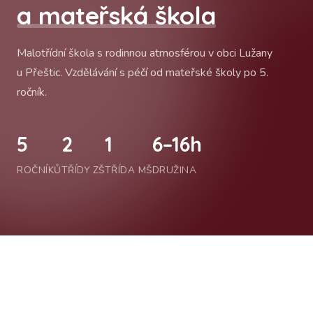
a mateřská škola
Malotřídní škola s rodinnou atmosférou v obci Lužany
u Přeštic. Vzdělávání s péčí od mateřské školy po 5.
ročník.
5
2
1
6–16h
ROČNÍKŮ
TŘÍDY ZŠ
TŘÍDA MŠ
DRUŽINA