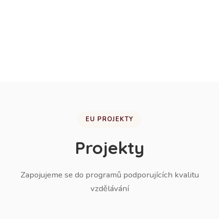
2026
Základní škola má volné kapacity k přijímání nových
žáků do ZŠ.
EU PROJEKTY
Projekty
Zapojujeme se do programů podporujících kvalitu
vzdělávání