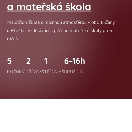
a mateřská škola
Malotřídní škola s rodinnou atmosférou v obci Lužany
u Přeštic. Vzdělávání s péčí od mateřské školy po 5.
ročník.
5
2
1
6–16h
ROČNÍKŮ
TŘÍDY ZŠ
TŘÍDA MŠ
DRUŽINA