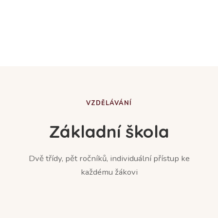
4. června 2026
Den s dravci
Akce pro MŠ a ZŠ - v pátek 19. 6. – ukázka dravců na
fotbalovém hřišti.
VZDĚLÁVÁNÍ
Základní škola
Dvě třídy, pět ročníků, individuální přístup ke
každému žákovi