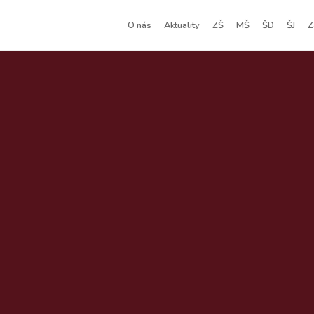
O nás
Aktuality
ZŠ
MŠ
ŠD
ŠJ
Z