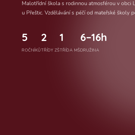
Malotřídní škola s rodinnou atmosférou v obci 
u Přeštic. Vzdělávání s péčí od mateřské školy po
5
2
1
6–16h
ROČNÍKŮ
TŘÍDY ZŠ
TŘÍDA MŠ
DRUŽINA