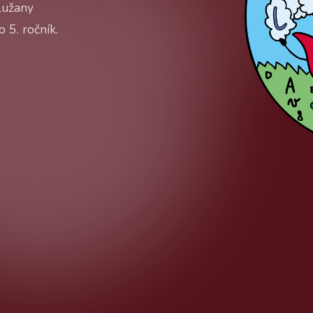
Lužany
 5. ročník.