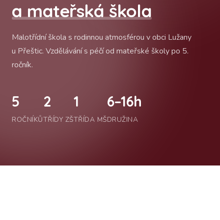
a mateřská škola
Malotřídní škola s rodinnou atmosférou v obci Lužany
u Přeštic. Vzdělávání s péčí od mateřské školy po 5.
ročník.
5
2
1
6–16h
ROČNÍKŮ
TŘÍDY ZŠ
TŘÍDA MŠ
DRUŽINA